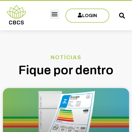
LOGIN
Sobre CBCS
Eventos e Capacitações
Filie-se
NOTÍCIAS
Fique por dentro