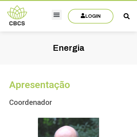
LOGIN
Sobre CBCS
Eventos e Capacitações
Filie-se
Energia
Apresentação
Coordenador