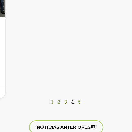
1
2
3
4
5
NOTÍCIAS ANTERIORES