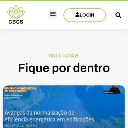
LOGIN
Sobre CBCS
Eventos e Capacitações
Filie-se
NOTÍCIAS
Fique por dentro