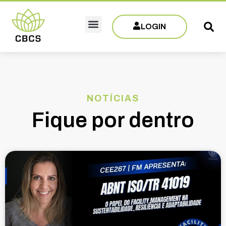
LOGIN
Sobre CBCS
Eventos e Capacitações
Filie-se
NOTÍCIAS
Fique por dentro