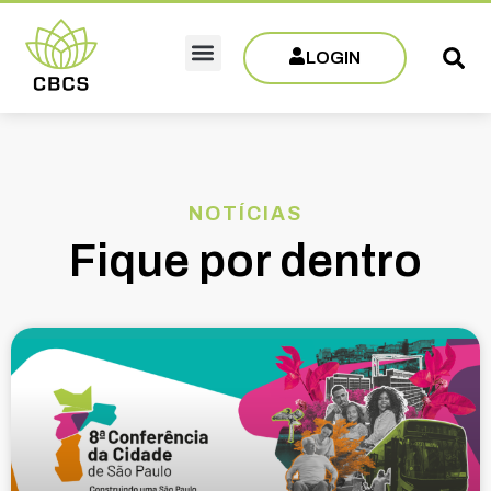
LOGIN
Sobre CBCS
Eventos e Capacitações
Filie-se
NOTÍCIAS
Fique por dentro