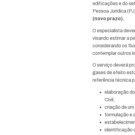
edificações e do set
Pessoa Jurídica (PJ
(novo prazo).
O especialista deve
visando estimar a pe
considerando os flu
contemplar outros i
O serviço deverá pro
gases de efeito estu
referência técnica 
elaboração do
Civil;
criação de um 
formulação e a
estabeleciment
identificação 