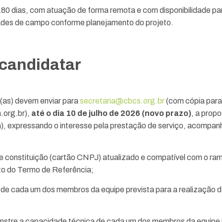
180 dias, com atuação de forma remota e com disponibilidade pa
dades de campo conforme planejamento do projeto.
candidatar
(as) devem enviar para
secretaria@cbcs.org.br
(com cópia para
.org.br),
até o dia 10 de julho de 2026 (novo prazo)
, a prop
ra), expressando o interesse pela prestação de serviço, acompa
e constituição (cartão CNPJ) atualizado e compatível com o ram
to do Termo de Referência;
o de cada um dos membros da equipe prevista para a realização d
monstre a capacidade técnica de cada um dos membros da equipe