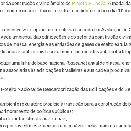
or da construção civil no âmbito do
Projeto EDinova.
A modalida
) e os interessados devem registrar candidatura
até o dia 10 de
rá desenvolver e aplicar metodologia baseada em Avaliação do C
gada ambiental das edificações e do setor da construção civil no
xos de massa, energia e as emissões de gases de efeito estufa
ndicadores ambientais tecnicamente justificados pela metodolo
duzir uma linha de base nacional (
baseline
) anual de massa, ene
fa associadas às edificações brasileiras e sua cadeia produtiva,
para:
 Roteiro Nacional de Descarbonização das Edificações e do Se
ambiente regulatório propício à transição para a construção de 
primoramento de políticas públicas;
o de metas climáticas setoriais;
dos pontos críticos e lacunas responsáveis pelas maiores parce