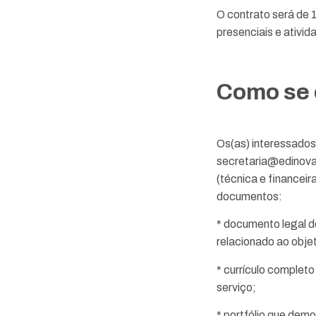
O contrato será de 
presenciais e ativi
Como se 
Os(as) interessados
secretaria@edinova
(técnica e financei
documentos:
* documento legal d
relacionado ao obje
* currículo complet
serviço;
* portfólio que de