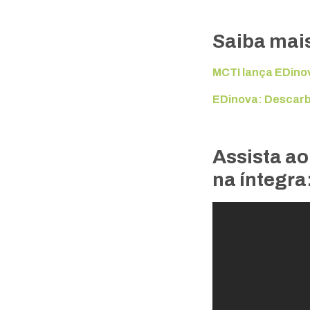
Saiba mai
MCTI lança EDinov
EDinova: Descarbo
Assista ao
na íntegra