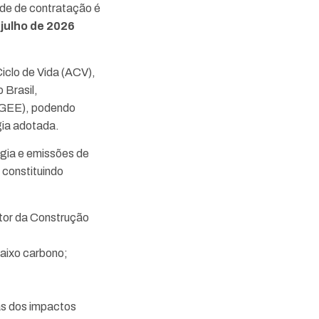
de de contratação é
 julho de 2026
iclo de Vida (ACV),
 Brasil,
 (GEE), podendo
gia adotada.
rgia e emissões de
 constituindo
tor da Construção
baixo carbono;
las dos impactos