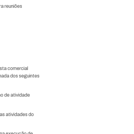
ra reuniões
osta comercial
nhada dos seguintes
o de atividade
as atividades do
 na execução de