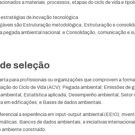
acionados a materiais, processos, etapas do ciclo de vida e tipol
 estratégias de inovação tecnológica.
gáveis são Estruturação metodológica; Estruturação e consoli
a pegada ambiental nacional; e Consolidação, comunicação e su
 de seleção
berta para profissionais ou organizações que comprovem a form
iação do Ciclo de Vida (ACV); Pegada ambiental; Emissões de g
mbiental; Estatística aplicada; Desempenho ambiental; Setor d
ca em edificações; e Bases de dados ambientais.
erencial a experiência em Input-output ambiental (EEIO); Invent
limáticas; Bancos de dados ambientais; e iniciativas internaciona
 ambiente construído.