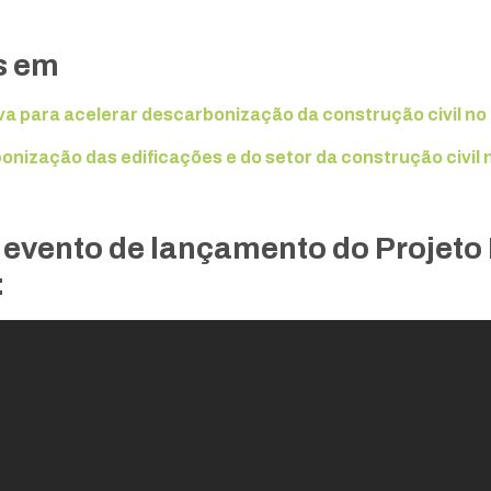
s em
a para acelerar descarbonização da construção civil no 
nização das edificações e do setor da construção civil n
 evento de lançamento do Projeto
: